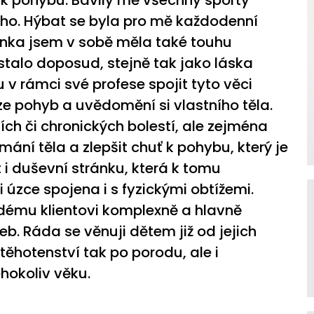
 k pohybu. Bavily mě všechny sporty
ho. Hýbat se byla pro mě každodenní
nka jsem v sobě měla také touhu
talo doposud, stejně tak jako láska
v rámci své profese spojit tyto věci
 pohyb a uvědomění si vlastního těla.
ch či chronických bolestí, ale zejména
ímání těla a zlepšit chuť k pohybu, který je
 i duševní stránku, která k tomu
 úzce spojena i s fyzickými obtížemi.
aždému klientovi komplexně a hlavně
eb. Ráda se věnuji dětem již od jejich
těhotenství tak po porodu, ale i
éhokoliv věku.