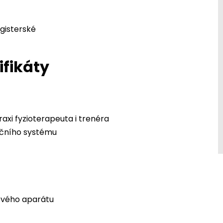
gisterské
ifikáty
xi fyzioterapeuta i trenéra
ačního systému
ového aparátu