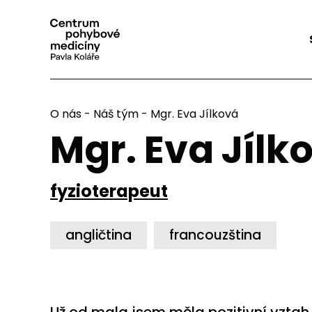
O nás
-
Náš tým
- Mgr. Eva Jílková
Mgr. Eva Jílk
fyzioterapeut
angličtina
francouzština