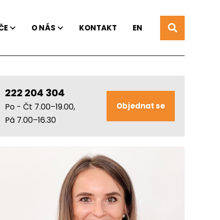
ČE
O NÁS
KONTAKT
EN
222 204 304
Objednat se
Po - Čt 7.00–19.00,
Pá 7.00–16.30