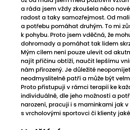
Už od mala jsem měla pozitivní vztah
a ráda jsem vždy zkoušela něco nové
radost a taky samozřejmost. Od mali
a potřebu pomáhat druhým. To mi zůs
k pohybu. Proto jsem vděčná, že mohu 
dohromady a pomáhat tak lidem skrze
Mým cílem není pouze ulevit od akutní
najít příčinu obtíží, naučit lepšímu vn
nám přirozený. Je důležité neopomíjet
neodmyslitelně patří a může být velmi
Proto přistupuji v rámci terapií ke k
individuálně, dle jeho možností a potř
narození, pracuji i s maminkami jak v 
s vrcholovými sportovci či klienty jak