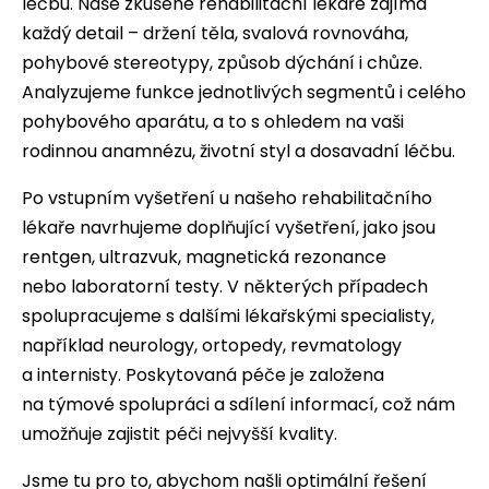
léčbu. Naše zkušené rehabilitační lékaře zajímá
každý detail – držení těla, svalová rovnováha,
pohybové stereotypy, způsob dýchání i chůze.
Analyzujeme funkce jednotlivých segmentů i celého
pohybového aparátu, a to s ohledem na vaši
rodinnou anamnézu, životní styl a dosavadní léčbu.
Po vstupním vyšetření u našeho rehabilitačního
lékaře navrhujeme doplňující vyšetření, jako jsou
rentgen, ultrazvuk, magnetická rezonance
nebo laboratorní testy. V některých případech
spolupracujeme s dalšími lékařskými specialisty,
například
neurology
,
ortopedy
,
revmatology
a
internisty
. Poskytovaná péče je založena
na týmové spolupráci a sdílení informací, což nám
umožňuje zajistit péči nejvyšší kvality.
Jsme tu pro to, abychom našli optimální řešení