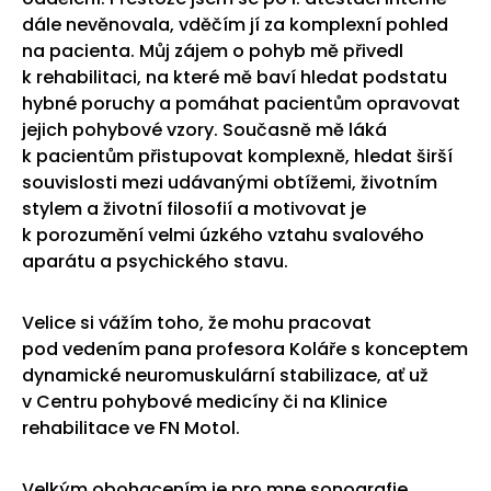
dále nevěnovala, vděčím jí za komplexní pohled
na pacienta. Můj zájem o pohyb mě přivedl
k rehabilitaci, na které mě baví hledat podstatu
hybné poruchy a pomáhat pacientům opravovat
jejich pohybové vzory. Současně mě láká
k pacientům přistupovat komplexně, hledat širší
souvislosti mezi udávanými obtížemi, životním
stylem a životní filosofií a motivovat je
k porozumění velmi úzkého vztahu svalového
aparátu a psychického stavu.
Velice si vážím toho, že mohu pracovat
pod vedením pana profesora Koláře s konceptem
dynamické neuromuskulární stabilizace, ať už
v Centru pohybové medicíny či na Klinice
rehabilitace ve FN Motol.
Velkým obohacením je pro mne sonografie