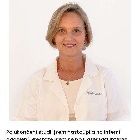
Po ukončení studií jsem nastoupila na interní
oddělení. Přestože jsem se po I. atestaci interně