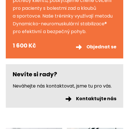
potřeby klientů, poskytujeme cílené cvičení
pro pacienty s bolestmi zad a kloubů
a sportovce. Naše tréninky využívají metodu
Dynamicko-neuromuskulární stabilizace®
pro efektivní a bezpečný pohyb.
1 600 Kč
Objednat se
Nevíte si rady?
Neváhejte nás kontaktovat, jsme tu pro vás.
Kontaktujte nás