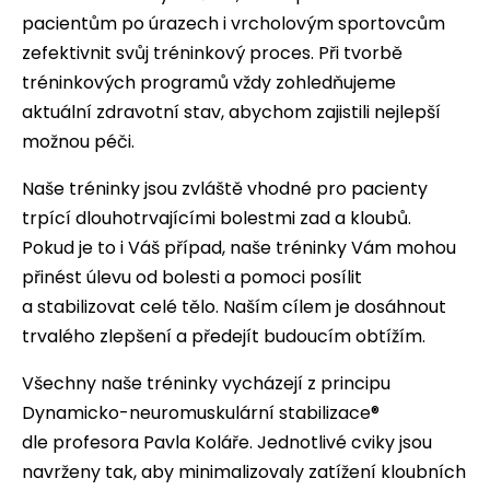
pacientům po úrazech i vrcholovým sportovcům
zefektivnit svůj tréninkový proces. Při tvorbě
tréninkových programů vždy zohledňujeme
aktuální zdravotní stav, abychom zajistili nejlepší
možnou péči.
Naše tréninky jsou zvláště vhodné pro pacienty
trpící dlouhotrvajícími bolestmi zad a kloubů.
Pokud je to i Váš případ, naše tréninky Vám mohou
přinést úlevu od bolesti a pomoci posílit
a stabilizovat celé tělo. Naším cílem je dosáhnout
trvalého zlepšení a předejít budoucím obtížím.
Všechny naše tréninky vycházejí z principu
Dynamicko-neuromuskulární stabilizace®
dle profesora Pavla Koláře. Jednotlivé cviky jsou
navrženy tak, aby minimalizovaly zatížení kloubních