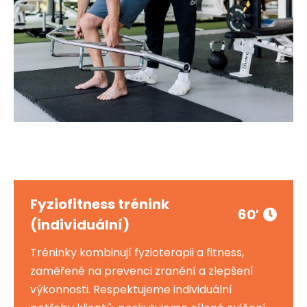
Fyziofitness trénink
60′
(individuální)
Tréninky kombinují fyzioterapii a fitness,
zaměřené na prevenci zranění a zlepšení
výkonnosti. Respektujeme individuální