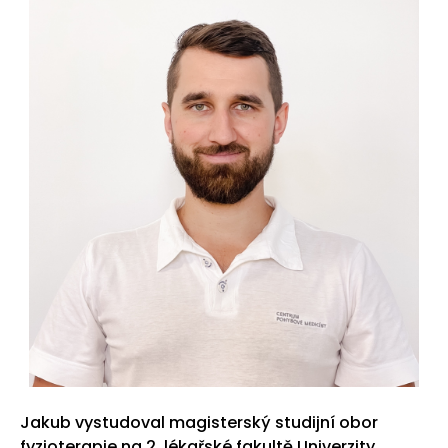
Jakub vystudoval magisterský studijní obor
fyzioterapie na 2. lékařské fakultě Univerzity