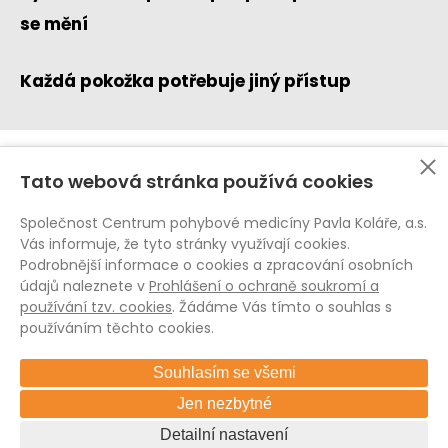
se mění
Každá pokožka potřebuje jiný přístup
Tato webová stránka používá cookies
Ochrana osobních údajů (GDPR)
Whistleblowing
Společnost Centrum pohybové medicíny Pavla Koláře, a.s.
Pravidla pro soubory cookies
Vás informuje, že tyto stránky využívají cookies.
Podrobnější informace o cookies a zpracování osobních
Všeobecné obchodní podmínky
údajů naleznete v
Prohlášení o ochraně soukromí a
Všeobecné obchodní podmínky E-shop
používání tzv. cookies
. Žádáme Vás tímto o souhlas s
Vnitřní řád CPMPK
používáním těchto cookies.
Souhlasím se všemi
Jen nezbytné
© 2026
Detailní nastavení
Centrum Pohybové Medicíny Pavla Koláře, a.s.