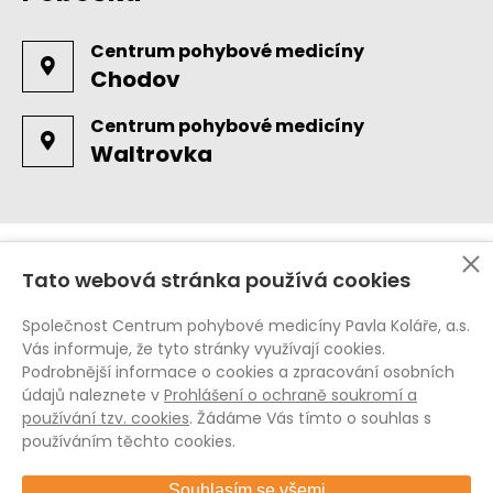
Centrum pohybové medicíny
Chodov
Centrum pohybové medicíny
Waltrovka
Tato webová stránka používá cookies
Ochrana osobních údajů (GDPR)
Whistleblowing
Společnost Centrum pohybové medicíny Pavla Koláře, a.s.
Pravidla pro soubory cookies
Vás informuje, že tyto stránky využívají cookies.
Podrobnější informace o cookies a zpracování osobních
Všeobecné obchodní podmínky
údajů naleznete v
Prohlášení o ochraně soukromí a
Všeobecné obchodní podmínky E-shop
používání tzv. cookies
. Žádáme Vás tímto o souhlas s
Vnitřní řád CPMPK
používáním těchto cookies.
Souhlasím se všemi