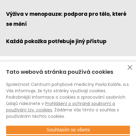
Výživa v menopauze: podpora pro tělo, které
se mění
Každá pokožka potřebuje jiný přístup
Tato webová stránka používá cookies
Ochrana osobních údajů (GDPR)
Whistleblowing
Společnost Centrum pohybové medicíny Pavla Koláře, a.s.
Pravidla pro soubory cookies
Vás informuje, že tyto stránky využívají cookies.
Podrobnější informace o cookies a zpracování osobních
Všeobecné obchodní podmínky
údajů naleznete v
Prohlášení o ochraně soukromí a
Všeobecné obchodní podmínky E-shop
používání tzv. cookies
. Žádáme Vás tímto o souhlas s
Vnitřní řád CPMPK
používáním těchto cookies.
Souhlasím se všemi