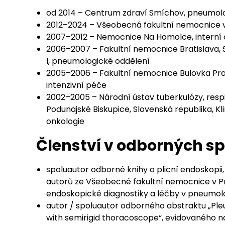
od 2014 – Centrum zdraví Smíchov, pneumo
2012–2024 – Všeobecná fakultní nemocnice v 
2007–2012 – Nemocnice Na Homolce, interní 
2006–2007 – Fakultní nemocnice Bratislava, S
I, pneumologické oddělení
2005–2006 – Fakultní nemocnice Bulovka Praha
intenzivní péče
2002–2005 – Národní ústav tuberkulózy, respi
Podunajské Biskupice, Slovenská republika, Kli
onkologie
Členství v odborných s
spoluautor odborné knihy o plicní endoskopii,
autorů ze Všeobecné fakultní nemocnice v P
endoskopické diagnostiky a léčby v pneumolo
autor / spoluautor odborného abstraktu „Ple
with semirigid thoracoscope“, evidovaného na