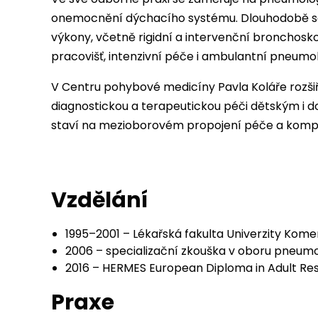
onemocnění dýchacího systému. Dlouhodobě se s
výkony, včetně rigidní a intervenční bronchosk
pracovišť, intenzivní péče i ambulantní pneumol
V Centru pohybové medicíny Pavla Koláře rozšiřu
diagnostickou a terapeutickou péči dětským i
staví na mezioborovém propojení péče a kompl
Vzdělání
1995–2001 – Lékařská fakulta Univerzity Kome
2006 – specializační zkouška v oboru pneumol
2016 – HERMES European Diploma in Adult Res
Praxe