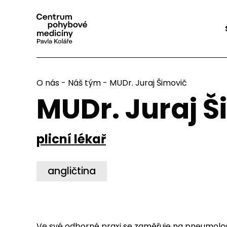
O nás
-
Náš tým
- MUDr. Juraj Šimovič
MUDr. Juraj 
plicní lékař
angličtina
Ve své odborné praxi se zaměřuje na pneumologii