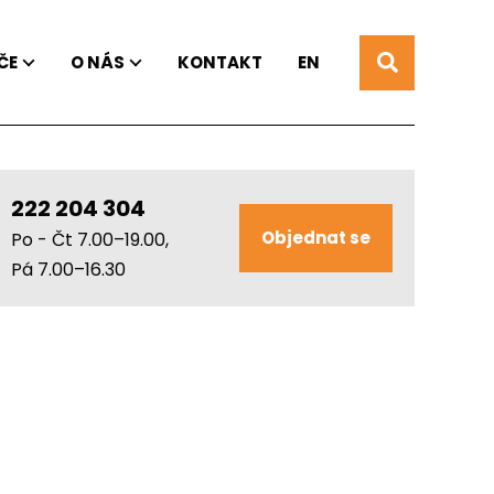
ČE
O NÁS
KONTAKT
EN
222 204 304
Objednat se
Po - Čt 7.00–19.00,
Pá 7.00–16.30